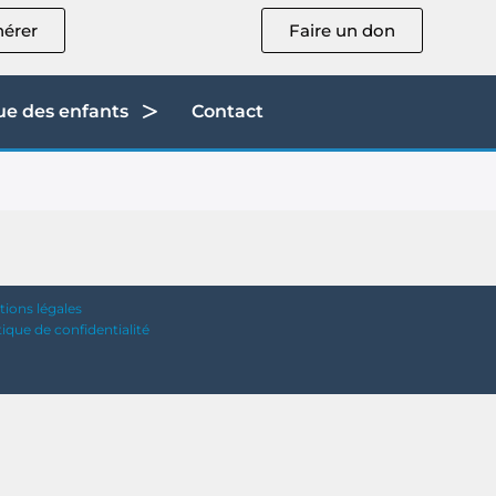
érer
Faire un don
ue des enfants
Contact
ions légales
tique de confidentialité