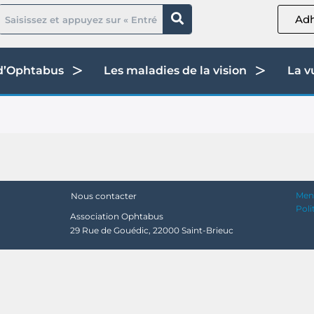
Adh
 d’Ophtabus
Les maladies de la vision
La v
Ment
Nous contacter
Poli
Association Ophtabus
29 Rue de Gouédic, 22000 Saint-Brieuc